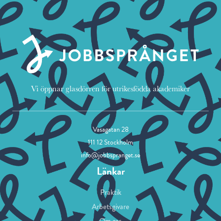
Vi öppnar glasdörren för utrikesfödda akademiker
Vasagatan 28
111 12 Stockholm
info@jobbspranget.se
Länkar
Praktik
Arbetsgivare
Om oss