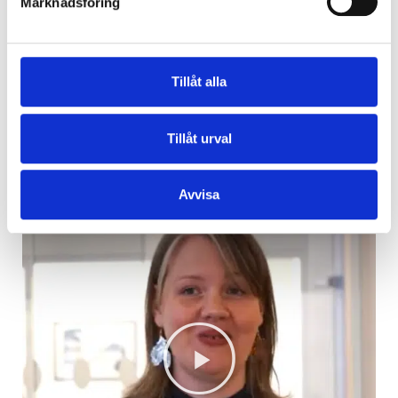
Marknadsföring
Tillåt alla
Emma Wahlberg-Melvig
Tillåt urval
Brand, PR & Communication Leader, Schneider
Electric
Avvisa