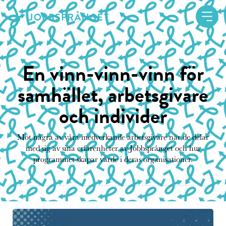
En vinn-vinn-vinn för
samhället, arbetsgivare
och individer
Möt några av våra medverkande arbetsgivare när de delar
med sig av sina erfarenheter av Jobbsprånget och hur
programmet skapar värde i deras organisationer.