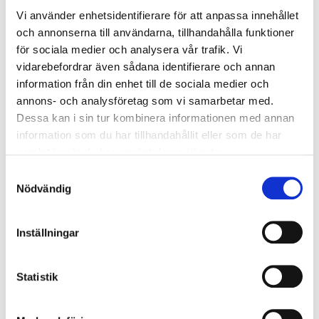
Vi använder enhetsidentifierare för att anpassa innehållet
och annonserna till användarna, tillhandahålla funktioner
Jenny Franzén
för sociala medier och analysera vår trafik. Vi
Senior Director Global Project Management,
vidarebefordrar även sådana identifierare och annan
AstraZeneca
information från din enhet till de sociala medier och
annons- och analysföretag som vi samarbetar med.
“Inom forskning och utveckling är innovation avgörande,
Dessa kan i sin tur kombinera informationen med annan
och att föra samman olika erfarenheter och bakgrunder är
information som du har tillhandahållit eller som de har
mycket värdefullt.”
samlat in när du har använt deras tjänster.
Samtyckesval
Nödvändig
Inställningar
Statistik