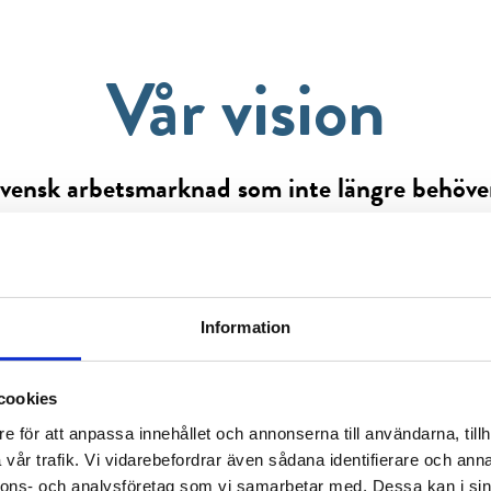
Vår vision
vensk arbetsmarknad som inte längre behöve
språnget strävar mot det ultimata målet: en mo
tsmarknad där arbetsgivare och utrikesfödda ko
an och matchas utan behov av mellanhänder.
Information
Vårt uppdrag
cookies
e för att anpassa innehållet och annonserna till användarna, tillh
Bygga broar, förverkliga drömmar
vår trafik. Vi vidarebefordrar även sådana identifierare och anna
nnons- och analysföretag som vi samarbetar med. Dessa kan i sin