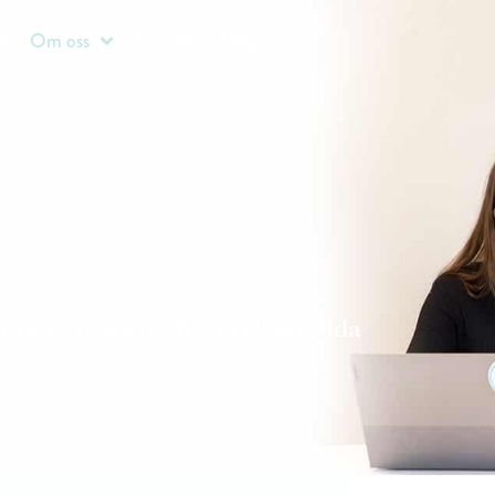
Om oss
Kontakt
FAQ
praktikprogram för utrikesfödda