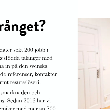
rånget?
ater sökt 200 jobb i
kesfödda talanger med
a in på den svenska
e referenser, kontakter
rmt resursslöseri.
etsmarknaden och
ens. Sedan 2016 har vi
demiker med mer än 700