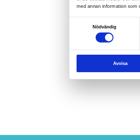
med annan information som du 
Job
Samtyckesval
sve
Nödvändig
mel
för
eno
der
Avvisa