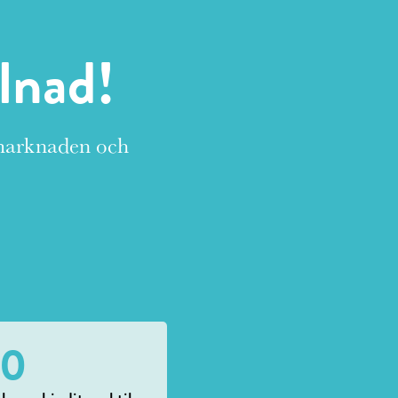
llnad!
tsmarknaden och
00