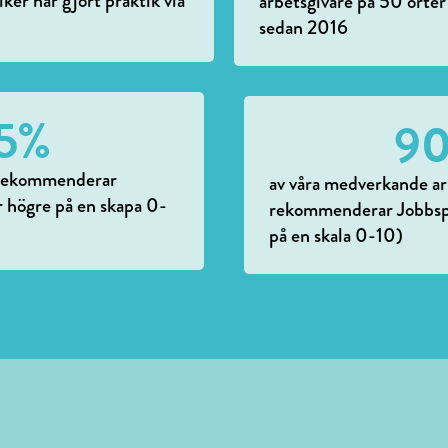
er har gjort praktik via
arbetsgivare på 50 orter
sedan 2016
5
%
9
r rekommenderar
av våra medverkande ar
r högre på en skapa 0-
rekommenderar Jobbspr
på en skala 0-10)