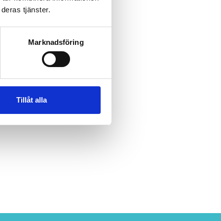
deras tjänster.
n
oar
Marknadsföring
ger
n
Tillåt alla