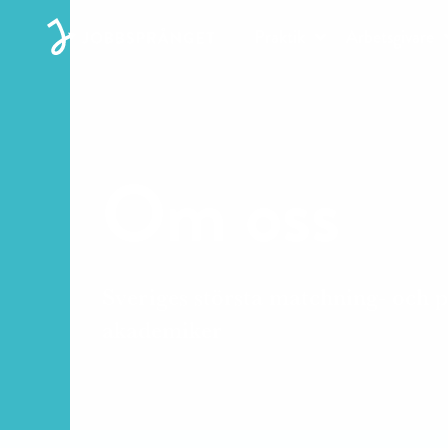
Praktik
Arbetsgivare
Om oss
Sveriges största matchning- och 
akademiker