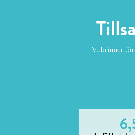
Tills
Vi brinner för
6