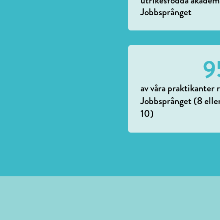
utrikesfödda akademik
Jobbsprånget
9
av våra praktikante
Jobbsprånget (8 elle
10)