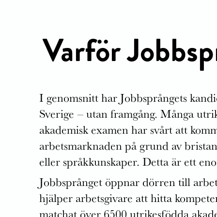
Varför Jobbsp
I genomsnitt har Jobbsprångets kandid
Sverige – utan framgång. Många utri
akademisk examen har svårt att komm
arbetsmarknaden på grund av bristand
eller språkkunskaper. Detta är ett eno
Jobbsprånget öppnar dörren till arb
hjälper arbetsgivare att hitta kompet
matchat över 6500 utrikesfödda aka