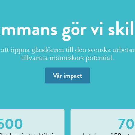
ammans gör vi ski
 att öppna glasdörren till den svenska arbe
tillvarata människors potential.
Vår impact
,500
7