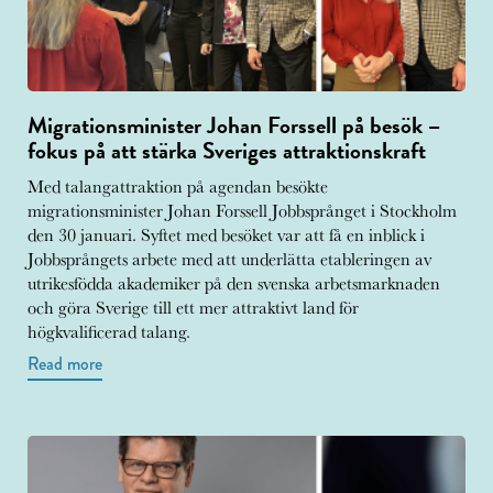
Migrationsminister Johan Forssell på besök –
fokus på att stärka Sveriges attraktionskraft
Med talangattraktion på agendan besökte
migrationsminister Johan Forssell Jobbsprånget i Stockholm
den 30 januari. Syftet med besöket var att få en inblick i
Jobbsprångets arbete med att underlätta etableringen av
utrikesfödda akademiker på den svenska arbetsmarknaden
och göra Sverige till ett mer attraktivt land för
högkvalificerad talang.
Read more