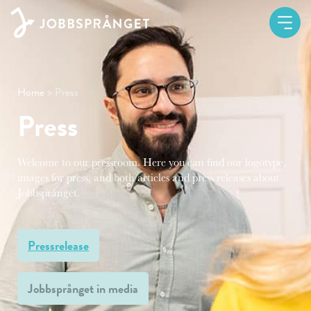
Home
> Press
Press​
Welcome to our pressroom. Here you can find our logotype,
images for press, and both articles and press releases about
Jobbsprånget.
Pressrelease
Jobbsprånget in media