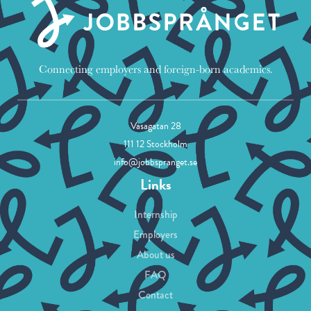
Connecting employers and foreign-born academics.
Vasagatan 28
111 12 Stockholm
info@jobbspranget.se
Links
Internship
Employers
About us
FAQ
Contact