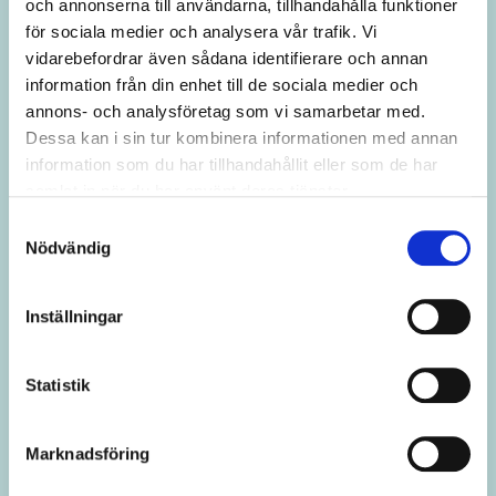
och annonserna till användarna, tillhandahålla funktioner
för sociala medier och analysera vår trafik. Vi
vidarebefordrar även sådana identifierare och annan
information från din enhet till de sociala medier och
annons- och analysföretag som vi samarbetar med.
Dessa kan i sin tur kombinera informationen med annan
More than 100 new arrivals received
information som du har tillhandahållit eller som de har
internships at Vattenfall
samlat in när du har använt deras tjänster.
Samtyckesval
The 100-club’s initiative was a great success for everyone
Nödvändig
involved. More than 100 new arrivals received internships
and thus increased their possibilities to enter the labour
market in Sweden.
Inställningar
Read more
Statistik
Marknadsföring