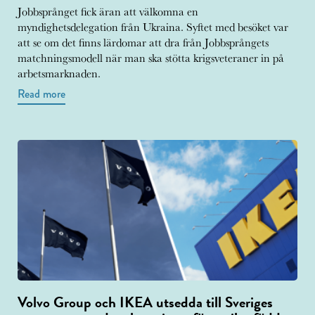
Jobbsprånget fick äran att välkomna en
myndighetsdelegation från Ukraina. Syftet med besöket var
att se om det finns lärdomar att dra från Jobbsprångets
matchningsmodell när man ska stötta krigsveteraner in på
arbetsmarknaden.
Read more
Volvo Group och IKEA utsedda till Sveriges