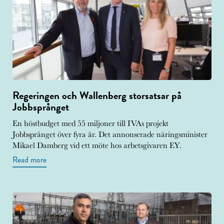
Regeringen och Wallenberg storsatsar på
Jobbsprånget
En höstbudget med 55 miljoner till IVAs projekt
Jobbsprånget över fyra år. Det annonserade näringsminister
Mikael Damberg vid ett möte hos arbetsgivaren EY.
Read more