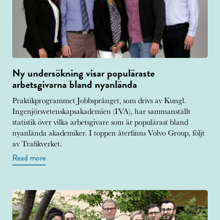
Ny undersökning visar populäraste
arbetsgivarna bland nyanlända
Praktikprogrammet Jobbsprånget, som drivs av Kungl.
Ingenjörsvetenskapsakademien (IVA), har sammanställt
statistik över vilka arbetsgivare som är populärast bland
nyanlända akademiker. I toppen återfinns Volvo Group, följt
av Trafikverket.
Read more