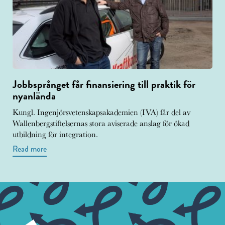
Jobbsprånget får finansiering till praktik för
nyanlända
Kungl. Ingenjörsvetenskapsakademien (IVA) får del av
Wallenbergstiftelsernas stora aviserade anslag för ökad
utbildning för integration.
Read more