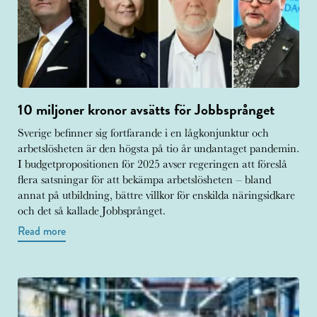
10 miljoner kronor avsätts för Jobbsprånget
Sverige befinner sig fortfarande i en lågkonjunktur och
arbetslösheten är den högsta på tio år undantaget pandemin.
I budgetpropositionen för 2025 avser regeringen att föreslå
flera satsningar för att bekämpa arbetslösheten – bland
annat på utbildning, bättre villkor för enskilda näringsidkare
och det så kallade Jobbsprånget.
Read more